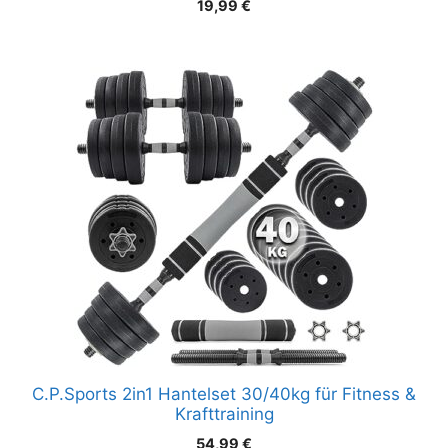
19,99
€
C.P.Sports 2in1 Hantelset 30/40kg für Fitness &
Krafttraining
54,99
€