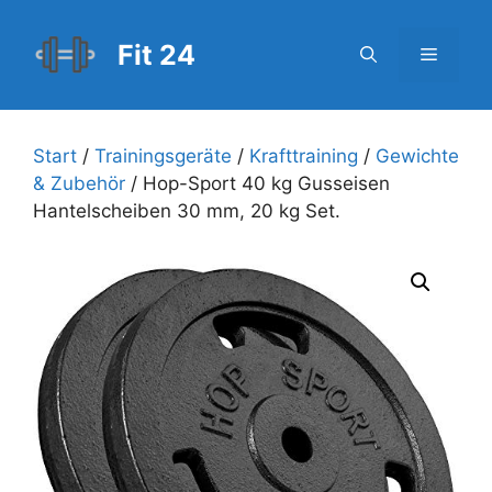
Zum
Inhalt
Fit 24
Menü
springen
Start
/
Trainingsgeräte
/
Krafttraining
/
Gewichte
& Zubehör
/ Hop-Sport 40 kg Gusseisen
Hantelscheiben 30 mm, 20 kg Set.