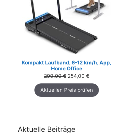
Kompakt Laufband, 6-12 km/h, App,
Home Office
Ursprünglicher
Aktueller
299,00
€
254,00
€
Preis
Preis
Aktuellen Preis prüfen
war:
ist:
299,00 €
254,00 €.
Aktuelle Beiträge