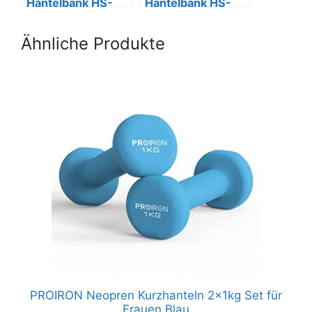
Hantelbank HS-
Hantelbank HS-
1055 mit 38-129,5
1055 mit 38 kg
kg Set
Hanteln, klappbar
Ähnliche Produkte
PROIRON Neopren Kurzhanteln 2x1kg Set für
Frauen Blau