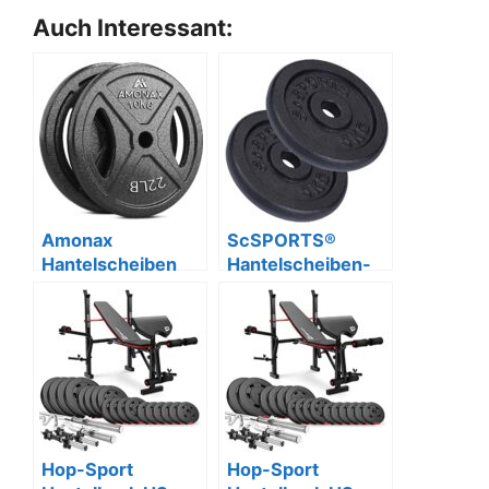
Auch Interessant:
Amonax
ScSPORTS®
Hantelscheiben
Hantelscheiben-
Set Gusseisen
Set, 10-40kg,
2,5-10kg für Home
Gusseisen,
Gym
Schwarz
Hop-Sport
Hop-Sport