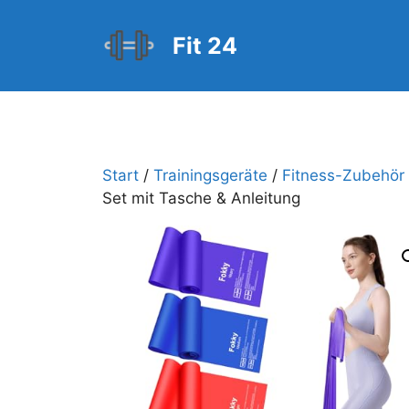
Zum
Inhalt
Fit 24
springen
Start
/
Trainingsgeräte
/
Fitness-Zubehör
Set mit Tasche & Anleitung