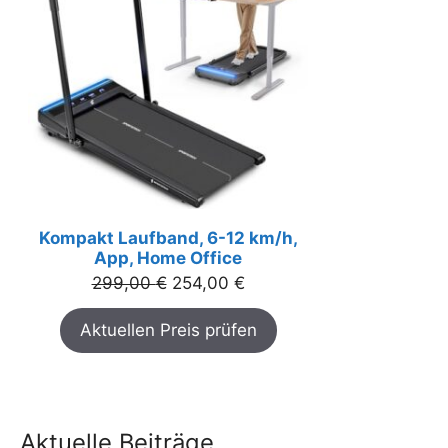
Kompakt Laufband, 6-12 km/h,
App, Home Office
Ursprünglicher
Aktueller
299,00
€
254,00
€
Preis
Preis
Aktuellen Preis prüfen
war:
ist:
299,00 €
254,00 €.
Aktuelle Beiträge