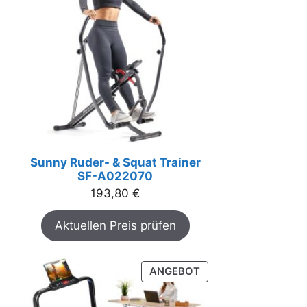
Sunny Ruder- & Squat Trainer
SF-A022070
193,80
€
Aktuellen Preis prüfen
PRODUKT
ANGEBOT
IM
ANGEBOT