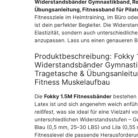
Widerstandsbänder Gymnastikband, Res
Übungsanleitung, Fitnessband für Pila
Fitnessziele im Heimtraining, im Büro od
ist dein perfekter Begleiter. Die Widerst
Elastizität, sondern auch unterschiedlich
anzupassen. Lass uns einen genaueren Bl
Produktbeschreibung: Fokky 1
Widerstandsbänder Gymnasti
Tragetasche & Übungsanleitun
Fitness Muskelaufbau
Die
Fokky 1.5M Fitnessbänder
bestehen
Latex ist und sich angenehm weich anfühlt
reißfest
, was sie ideal für eine Vielzahl 
unterschiedlichen Widerstandsstufen – G
Blau (0,5 mm, 25–30 LBS) und Lila (0,55
Fitnesslevel die passende Herausforderu