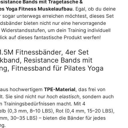
istance Bands mit Tragetasche &
tes Yoga Fitness Muskelaufbau
. Egal, ob du deine
er sogar unterwegs erreichen möchtest, dieses Set
andsbänder bieten nicht nur eine hervorragende
e Widerstandsstufen, um dein Training individuell
ick auf dieses fantastische Produkt werfen!
.5M Fitnessbänder, 4er Set
kband, Resistance Bands mit
g, Fitnessband für Pilates Yoga
 aus hochwertigem
TPE-Material
, das frei von
. Sie sind nicht nur
hoch elastisch
, sondern auch
von Trainingsbedürfnissen macht. Mit 4
elb (0,3 mm, 8–10 LBS), Rot (0,4 mm, 15–20 LBS),
 mm, 30–35 LBS) – bieten die Bänder für jedes
ng.