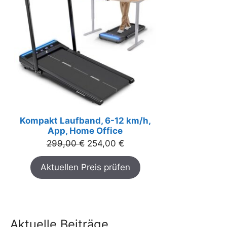
Kompakt Laufband, 6-12 km/h,
App, Home Office
Ursprünglicher
Aktueller
299,00
€
254,00
€
Preis
Preis
Aktuellen Preis prüfen
war:
ist:
299,00 €
254,00 €.
Aktuelle Beiträge