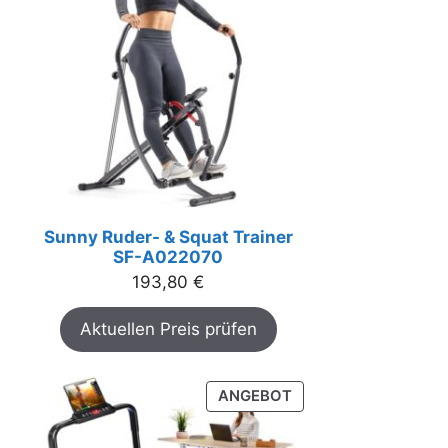
Sunny Ruder- & Squat Trainer
SF-A022070
193,80
€
Aktuellen Preis prüfen
PRODUKT
ANGEBOT
IM
ANGEBOT