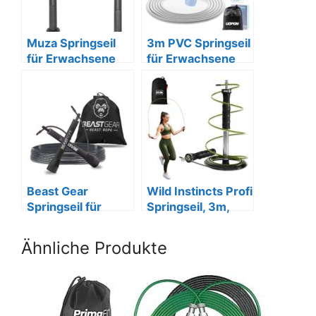
Muza Springseil
3m PVC Springseil
für Erwachsene
für Erwachsene
und Kinder,
mit
rutschfester Griff.
Trainingsposter,
verstellbar
Beast Gear
Wild Instincts Profi
Springseil für
Springseil, 3m,
Erwachsene –
Anti-Rutsch,
Fitness-Speed-
Kugellager
Ähnliche Produkte
Rope schwarz