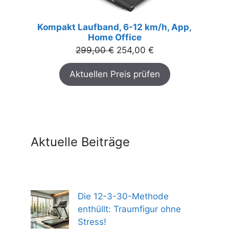
Kompakt Laufband, 6-12 km/h, App,
Home Office
Ursprünglicher
Aktueller
299,00
€
254,00
€
Preis
Preis
Aktuellen Preis prüfen
war:
ist:
299,00 €
254,00 €.
Aktuelle Beiträge
Die 12-3-30-Methode
enthüllt: Traumfigur ohne
Stress!