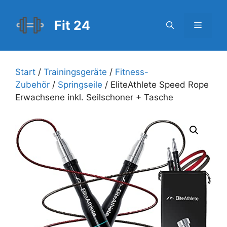
Zum
Inhalt
Fit 24
Menü
springen
Start
/
Trainingsgeräte
/
Fitness-
Zubehör
/
Springseile
/ EliteAthlete Speed Rope
Erwachsene inkl. Seilschoner + Tasche