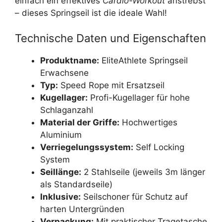
einfach ein effektives
Cardio-Workout
anstrebst
– dieses Springseil ist die ideale Wahl!
Technische Daten und Eigenschaften
Produktname:
EliteAthlete Springseil
Erwachsene
Typ:
Speed Rope mit Ersatzseil
Kugellager:
Profi-Kugellager für hohe
Schlaganzahl
Material der Griffe:
Hochwertiges
Aluminium
Verriegelungssystem:
Self Locking
System
Seillänge:
2 Stahlseile (jeweils 3m länger
als Standardseile)
Inklusive:
Seilschoner für Schutz auf
harten Untergründen
Verpackung:
Mit praktischer Tragetasche