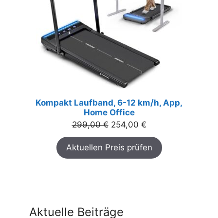
Kompakt Laufband, 6-12 km/h, App,
Home Office
Ursprünglicher
Aktueller
299,00
€
254,00
€
Preis
Preis
Aktuellen Preis prüfen
war:
ist:
299,00 €
254,00 €.
Aktuelle Beiträge