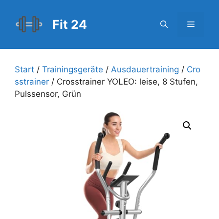
Zum
Inhalt
Fit 24
Menü
springen
Start
/
Trainingsgeräte
/
Ausdauertraining
/
Cro
sstrainer
/ Crosstrainer YOLEO: leise, 8 Stufen,
Pulssensor, Grün