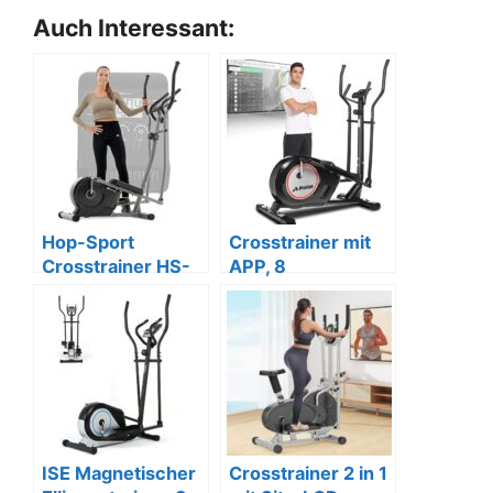
Auch Interessant:
Hop-Sport
Crosstrainer mit
Crosstrainer HS-
APP, 8
2050C, leise, mit
Widerstandsstufe
LCD & Puls.
n, 170kg Max.
Gewicht.
ISE Magnetischer
Crosstrainer 2 in 1