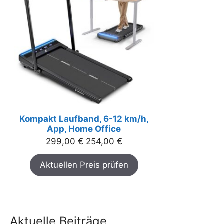
Kompakt Laufband, 6-12 km/h,
App, Home Office
Ursprünglicher
Aktueller
299,00
€
254,00
€
Preis
Preis
Aktuellen Preis prüfen
war:
ist:
299,00 €
254,00 €.
Aktuelle Beiträge