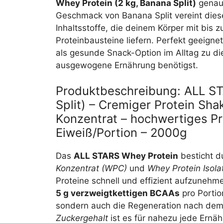
Whey Protein (2 kg, Banana Split)
genau 
Geschmack von Banana Split vereint dies
Inhaltsstoffe, die deinem Körper mit bis 
Proteinbausteine liefern. Perfekt geeign
als gesunde Snack-Option im Alltag zu die
ausgewogene Ernährung benötigst.
Produktbeschreibung: ALL ST
Split) – Cremiger Protein Sh
Konzentrat – hochwertiges Pr
Eiweiß/Portion – 2000g
Das
ALL STARS Whey Protein
besticht d
Konzentrat (WPC)
und
Whey Protein Isola
Proteine schnell und effizient aufzuneh
5 g verzweigtkettigen BCAAs
pro Portio
sondern auch die Regeneration nach dem
Zuckergehalt
ist es für nahezu jede Ernä