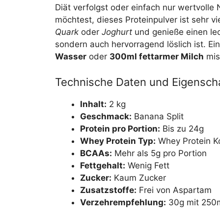
Diät verfolgst oder einfach nur wertvolle 
möchtest, dieses Proteinpulver ist sehr vi
Quark
oder
Joghurt
und genieße einen lec
sondern auch hervorragend löslich ist. Ei
Wasser
oder
300ml fettarmer Milch
misc
Technische Daten und Eigensch
Inhalt:
2 kg
Geschmack:
Banana Split
Protein pro Portion:
Bis zu 24g
Whey Protein Typ:
Whey Protein Ko
BCAAs:
Mehr als 5g pro Portion
Fettgehalt:
Wenig Fett
Zucker:
Kaum Zucker
Zusatzstoffe:
Frei von Aspartam
Verzehrempfehlung:
30g mit 250m