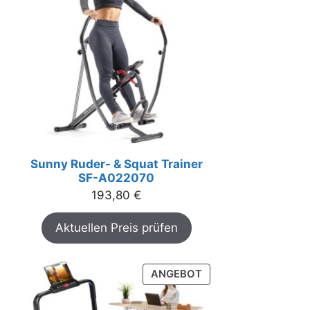
Sunny Ruder- & Squat Trainer
SF-A022070
193,80
€
Aktuellen Preis prüfen
PRODUKT
ANGEBOT
IM
ANGEBOT