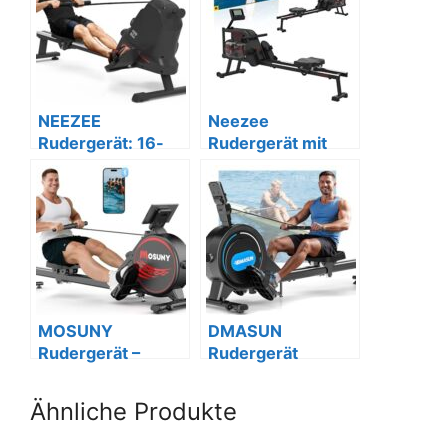
NEEZEE
Neezee
Rudergerät: 16-
Rudergerät mit
stufig, kompakt,
Wasserwiderstand
leise, LCD-Display
und Tabletständer
MOSUNY
DMASUN
Rudergerät –
Rudergerät
Magnetisch, Leise,
Magnetisch, Leise,
App
bis 160kg
Ähnliche Produkte