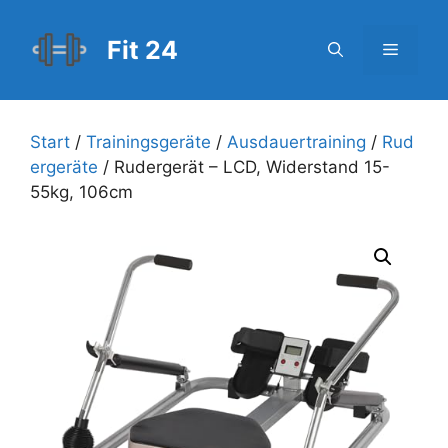
Zum
Inhalt
Fit 24
Menü
springen
Start
/
Trainingsgeräte
/
Ausdauertraining
/
Rud
ergeräte
/ Rudergerät – LCD, Widerstand 15-
55kg, 106cm