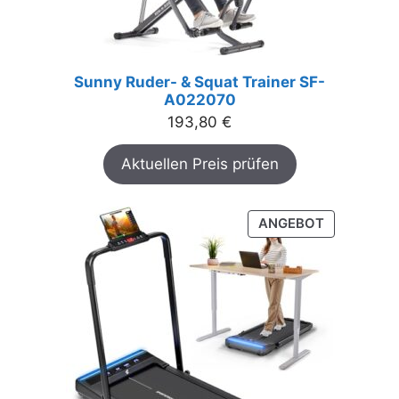
Sunny Ruder- & Squat Trainer SF-
A022070
193,80
€
Aktuellen Preis prüfen
PRODUKT
ANGEBOT
IM
ANGEBOT