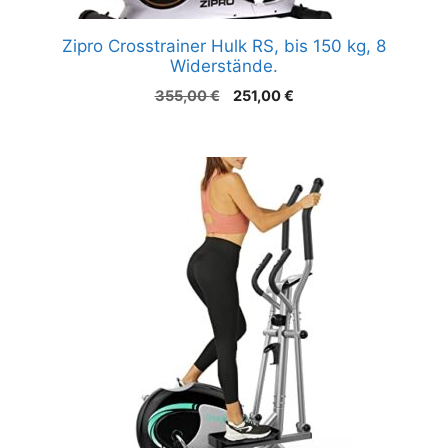
Zipro Crosstrainer Hulk RS, bis 150 kg, 8
Widerstände.
Ursprünglicher
Aktueller
355,00
€
251,00
€
Preis
Preis
war:
ist:
355,00 €
251,00 €.