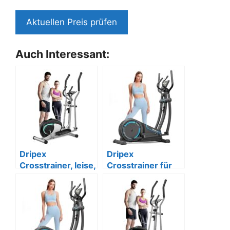
Aktuellen Preis prüfen
Auch Interessant:
Dripex
Dripex
Crosstrainer, leise,
Crosstrainer für
8
Zuhause, 16
Widerstandsstufe
Widerstände,
n, 120 kg, grün
Pulssensor.