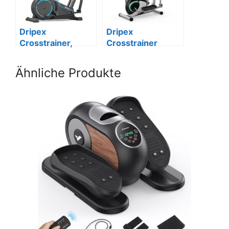
Dripex
Dripex
Crosstrainer,
Crosstrainer
Magnetisch, LCD,
Magnetisch,
Blau
Pulssensor, LCD
Ähnliche Produkte