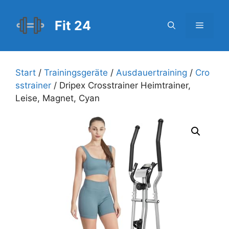
Zum
Inhalt
Fit 24
Menü
springen
Start
/
Trainingsgeräte
/
Ausdauertraining
/
Cro
sstrainer
/ Dripex Crosstrainer Heimtrainer,
Leise, Magnet, Cyan